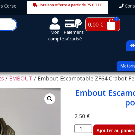
Livraison offerte à partir de 75 € TTC
rs Corse
Conse
0,00
€
Mon
Paiement
compte
sécurisé
Motori
ts
/
EMBOUT
/ Embout Escamotable ZF64 Crabot Fe
Embout Escamo
po
2,50
€
Ajouter au panier