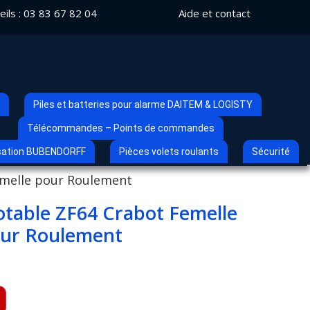
ils :
03 83 67 82 04
Aide et contact
Piles et batteries pour alarme DAITEM & LOGISTY
Télécommandes – Points de commandes
sation BUBENDORFF
Pièces volets roulants
Sécurité
melle pour Roulement
table ZF64 Crabot Femelle
ur Roulement