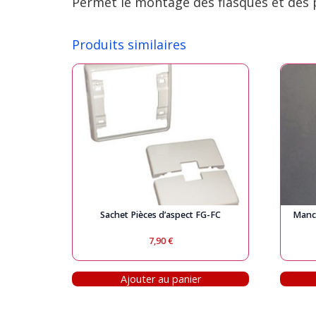
Permet le montage des flasques et des p
Produits similaires
Sachet Pièces d’aspect FG-FC
Manch
7,90
€
Ajouter au panier