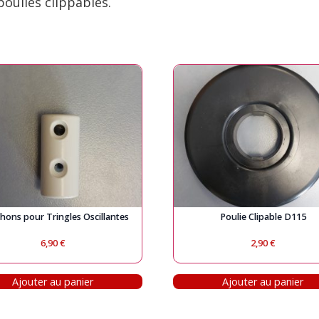
oulies clippables.
ons pour Tringles Oscillantes
Poulie Clipable D115
6,90
€
2,90
€
Ajouter au panier
Ajouter au panier