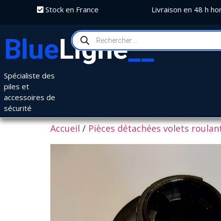
Stock en France
Livraison en 48 h ho
Blue
Ligne
__
Spécialiste des
piles et
accessoires de
sécurité
Accueil
/
Pièces détachées volets roulan