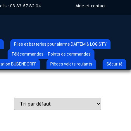
ils :
03 83 67 82 04
Aide et contact
Piles et batteries pour alarme DAITEM & LOGISTY
Télécommandes – Points de commandes
sation BUBENDORFF
Pièces volets roulants
Sécurité