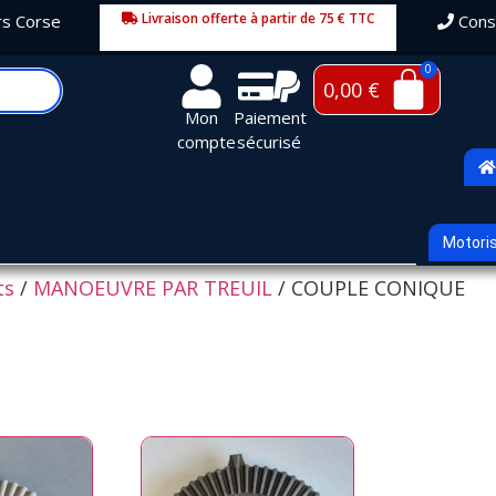
Livraison offerte à partir de 75 € TTC
rs Corse
Conse
0,00
€
Mon
Paiement
compte
sécurisé
Motori
ts
/
MANOEUVRE PAR TREUIL
/ COUPLE CONIQUE