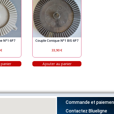
ue N°1 6P7
Couple Conique N°1 BIS 6P7
0
€
33,90
€
 panier
Ajouter au panier
Commande et paiemen
Contactez Blueligne